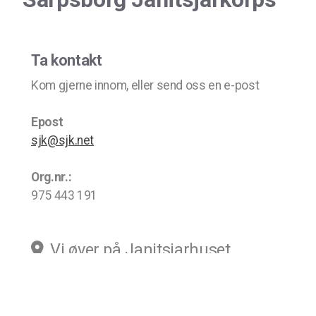
Ta kontakt
Kom gjerne innom, eller send oss en e-post
Epost
sjk@sjk.net
Org.nr.:
975 443 191
Vi øver på Janitsjarhuset
tirsdager 18:30 - 21:30
Sandesundsveien 56
1724 Sarpsborg